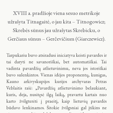
XVIII a. pradžioje viena sesuo metrikoje
užrašyta Titnagaitė, o jau kita – Titnogowicz;
Skrebės sūnus jau užrašytas Skrebicku, o
Gerčiaus sūnus – Gerčevičium (Giarczewicz).
Tarpukariu buvo atsiradusi iniciatyva keisti pavardes ir
tai daryti ne savanoriškai, bet automatiškai. Tai
vadinta pavardžių atlietuvinimu, neva jos istoriškai
buvo sulenkintos. Vienas idėjos proponentų, kunigas,
Kauno arkivyskupijos kurijos archyvaras Petras
Veblaitis rašė: „Pavardžių atlietuvinimo belaukiant,
kuris, deja, nusitęsė ilgą laiką, pravartu kartais nuo
karto žvilgterėti į praeitį, kaip lietuvių pavardės
būdavo lenkinamos. Šitokie žvilgsniai gal įtikins ne