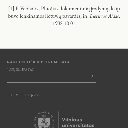
[1]
P. Veblaitis, Pluoštas dokumentinių įrodymų, kaip
buvo lenkinamos lietuvių pavardės, in:
Lietuvos Aidas
,
1938 10 01
NAUJIENLAIŠKIO PRENUMERATA
JŪSŲ EL. PAŠTAS
VEPIS projektas