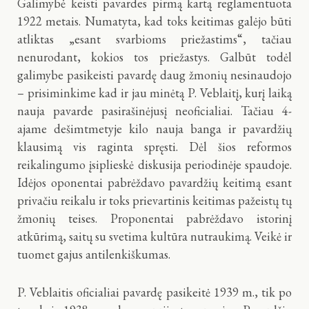
Galimybė keisti pavardes pirmą kartą reglamentuota
1922 metais. Numatyta, kad toks keitimas galėjo būti
atliktas „esant svarbioms priežastims“, tačiau
nenurodant, kokios tos priežastys. Galbūt todėl
galimybe pasikeisti pavardę daug žmonių nesinaudojo
– prisiminkime kad ir jau minėtą P. Veblaitį, kurį laiką
nauja pavarde pasirašinėjusį neoficialiai. Tačiau 4-
ajame dešimtmetyje kilo nauja banga ir pavardžių
klausimą vis raginta spręsti. Dėl šios reformos
reikalingumo įsiplieskė diskusija periodinėje spaudoje.
Idėjos oponentai pabrėždavo pavardžių keitimą esant
privačiu reikalu ir toks prievartinis keitimas pažeistų tų
žmonių teises. Proponentai pabrėždavo istorinį
atkūrimą, saitų su svetima kultūra nutraukimą. Veikė ir
tuomet gajus antilenkiškumas.
P. Veblaitis oficialiai pavardę pasikeitė 1939 m., tik po