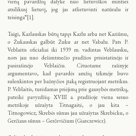
vieną pavardžių dalyke nuo lietuviškos minties
atsilikusį lietuvį, jog jas atlietuvinti natūralu ir
teisinga“[1].
Taigi, Kazlauskas būtų tapęs Kazlu arba net Kaziūnu,
o Žukauskas galbūt Žuku ar net Vabalu. Pats P.
Veblaitis oficialiai iki 1939 m. vadintas Veblausku,
nors jau nuo dešimtmečio pradžios prisistatinėjo ir
pasirašinėjo Veblaičiu. Cituotame rašinyje
argumentavo, kad pavardės amžių tėkmėje buvo
sulenkintos per bažnyčios įtaką registruojant metrikus.
P. Veblaitis, turėdamas priėjimą prie gausybės metrikų,
pateikė pavyzdžių: XVIII a. pradžioje viena sesuo
metrikoje užrašyta Titnagaitė, o jau kita –
Titnogowicz; Skrebės sūnus jau užrašytas Skrebicku, o
Gerčiaus sūnus – Gerčevičium (Giarczewicz).