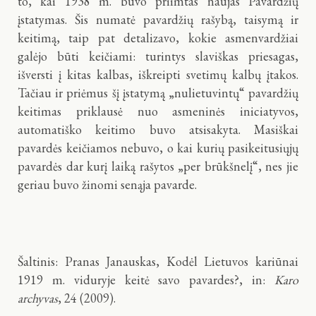
to, kai 1938 m. buvo priimtas naujas Pavardžių
įstatymas. Šis numatė pavardžių rašybą, taisymą ir
keitimą, taip pat detalizavo, kokie asmenvardžiai
galėjo būti keičiami: turintys slaviškas priesagas,
išversti į kitas kalbas, iškreipti svetimų kalbų įtakos.
Tačiau ir priėmus šį įstatymą „nulietuvintų“ pavardžių
keitimas priklausė nuo asmeninės iniciatyvos,
automatiško keitimo buvo atsisakyta. Masiškai
pavardės keičiamos nebuvo, o kai kurių pasikeitusiųjų
pavardės dar kurį laiką rašytos „per brūkšnelį“, nes jie
geriau buvo žinomi senąja pavarde.
Šaltinis: Pranas Janauskas, Kodėl Lietuvos kariūnai
1919 m. viduryje keitė savo pavardes?, in:
Karo
archyvas
, 24 (2009).