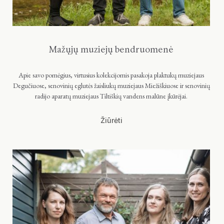
Mažųjų muziejų bendruomenė
Apie savo pomėgius, virtusius kolekcijomis pasakoja plaktukų muziejaus
Degučiuose, senovinių eglutės žaisliukų muziejaus Miežiškiuose ir senovinių
radijo aparatų muziejaus Tiltiškių vandens malūne įkūrėjai.
Žiūrėti