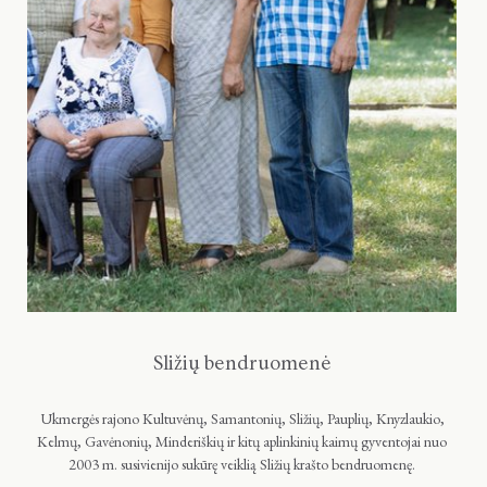
Sližių bendruomenė
Ukmergės rajono Kultuvėnų, Samantonių, Sližių, Pauplių, Knyzlaukio,
Kelmų, Gavėnonių, Minderiškių ir kitų aplinkinių kaimų gyventojai nuo
2003 m. susivienijo sukūrę veiklią Sližių krašto bendruomenę.