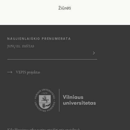
Žiūrėti
NAUJIENLAIŠKIO PRENUMERATA
JŪSŲ EL. PAŠTAS
VEPIS projektas
Kilo klausimų arba norite prisidėti
prie projekto?