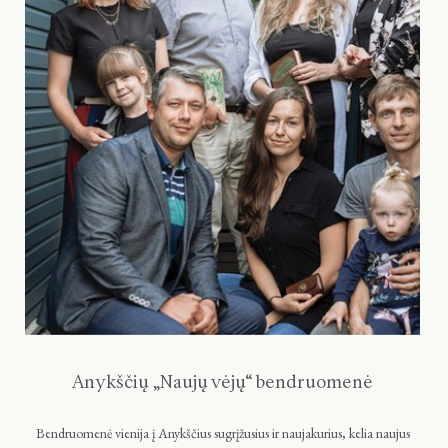
Anykščių „Naujų vėjų“ bendruomenė
Bendruomenė vienija į Anykščius sugrįžusius ir naujakurius, kelia naujus