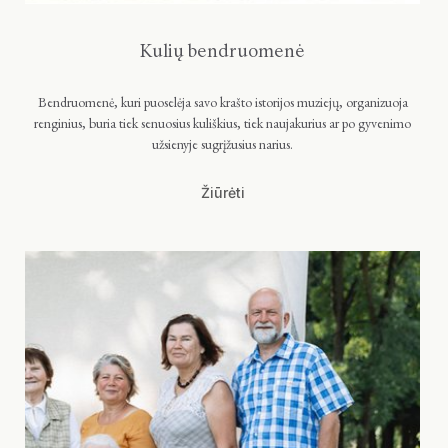
Kulių bendruomenė
Bendruomenė, kuri puoselėja savo krašto istorijos muziejų, organizuoja
renginius, buria tiek senuosius kuliškius, tiek naujakurius ar po gyvenimo
užsienyje sugrįžusius narius.
Žiūrėti