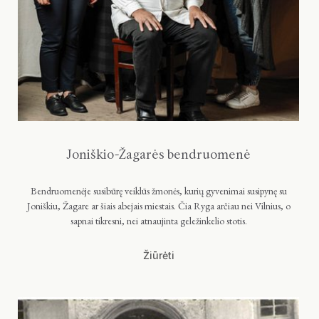
Joniškio-Žagarės bendruomenė
Bendruomenėje susibūrę veiklūs žmonės, kurių gyvenimai susipynę su
Joniškiu, Žagare ar šiais abejais miestais. Čia Ryga arčiau nei Vilnius, o
sapnai tikresni, nei atnaujinta geležinkelio stotis.
Žiūrėti