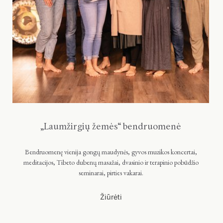
„Laumžirgių žemės“ bendruomenė
Bendruomenę vienija gongų maudynės, gyvos muzikos koncertai,
meditacijos, Tibeto dubenų masažai, dvasinio ir terapinio pobūdžio
seminarai, pirties vakarai.
Žiūrėti