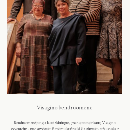
Visagino bendruomenė
Bendruomenė jungia labai skirtingus, įvairių tautų ir kartų Visagino
gyventojus - nuo atvykusių iš tolimų kraštų iki čia gimusių, užaugusių ir