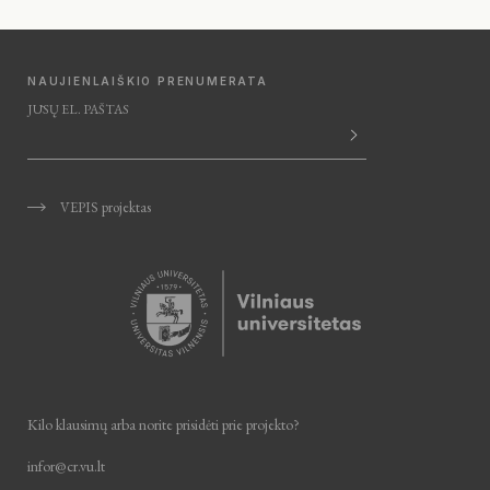
NAUJIENLAIŠKIO PRENUMERATA
JŪSŲ EL. PAŠTAS
VEPIS projektas
Kilo klausimų arba norite prisidėti
prie projekto?
infor@cr.vu.lt