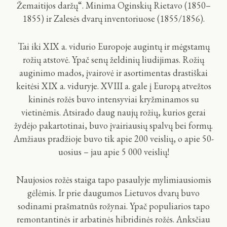
Žemaitijos daržų“. Minima Oginskių Rietavo (1850–
1855) ir Zalesės dvarų inventoriuose (1855/1856).
Tai iki XIX a. vidurio Europoje augintų ir mėgstamų
rožių atstovė. Ypač senų želdinių liudijimas. Rožių
auginimo mados, įvairovė ir asortimentas drastiškai
keitėsi XIX a. viduryje. XVIII a. gale į Europą atvežtos
kininės rožės buvo intensyviai kryžminamos su
vietinėmis. Atsirado daug naujų rožių, kurios gerai
žydėjo pakartotinai, buvo įvairiausių spalvų bei formų.
Amžiaus pradžioje buvo tik apie 200 veislių, o apie 50-
uosius – jau apie 5 000 veislių!
Naujosios rožės staiga tapo pasaulyje mylimiausiomis
gėlėmis. Ir prie daugumos Lietuvos dvarų buvo
sodinami prašmatnūs rožynai. Ypač populiarios tapo
remontantinės ir arbatinės hibridinės rožės. Anksčiau