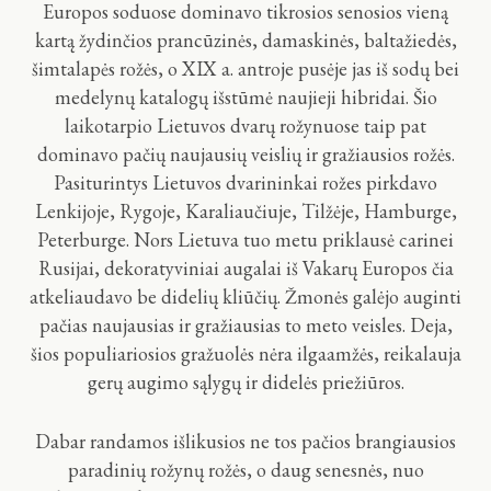
Europos soduose dominavo tikrosios senosios vieną
kartą žydinčios prancūzinės, damaskinės, baltažiedės,
šimtalapės rožės, o XIX a. antroje pusėje jas iš sodų bei
medelynų katalogų išstūmė naujieji hibridai. Šio
laikotarpio Lietuvos dvarų rožynuose taip pat
dominavo pačių naujausių veislių ir gražiausios rožės.
Pasiturintys Lietuvos dvarininkai rožes pirkdavo
Lenkijoje, Rygoje, Karaliaučiuje, Tilžėje, Hamburge,
Peterburge. Nors Lietuva tuo metu priklausė carinei
Rusijai, dekoratyviniai augalai iš Vakarų Europos čia
atkeliaudavo be didelių kliūčių. Žmonės galėjo auginti
pačias naujausias ir gražiausias to meto veisles. Deja,
šios populiariosios gražuolės nėra ilgaamžės, reikalauja
gerų augimo sąlygų ir didelės priežiūros.
Dabar randamos išlikusios ne tos pačios brangiausios
paradinių rožynų rožės, o daug senesnės, nuo