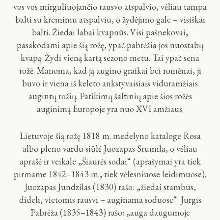
vos vos mirguliuojančio rausvo atspalvio, vėliau tampa
balti su kreminiu atspalviu, o žydėjimo gale – visiškai
balti. Žiedai labai kvapnūs. Visi pašnekovai,
pasakodami apie šią rožę, ypač pabrėžia jos nuostabų
kvapą. Žydi vieną kartą sezono metu. Tai ypač sena
rožė. Manoma, kad ją augino graikai bei romėnai, ji
buvo ir viena iš keleto ankstyvaisiais viduramžiais
augintų rožių. Patikimų šaltinių apie šios rožės
auginimą Europoje yra nuo XVI amžiaus.
Lietuvoje šią rožę 1818 m. medelyno kataloge Rosa
albo pleno vardu siūlė Juozapas Srumila, o vėliau
aprašė ir veikale „Šiaurės sodai“ (aprašymai yra tiek
pirmame 1842–1843 m., tiek vėlesniuose leidimuose).
Juozapas Jundzilas (1830) rašo: „žiedai stambūs,
dideli, vietomis rausvi – auginama soduose“. Jurgis
Pabrėža (1835–1843) rašo: „auga daugumoje