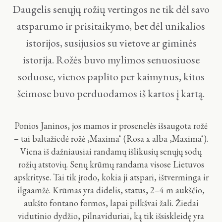
Daugelis senųjų rožių vertingos ne tik dėl savo
atsparumo ir prisitaikymo, bet dėl unikalios
istorijos, susijusios su vietove ar giminės
istorija. Rožės buvo mylimos senuosiuose
soduose, vienos paplito per kaimynus, kitos
šeimose buvo perduodamos iš kartos į kartą.
Ponios Janinos, jos mamos ir prosenelės išsaugota rožė
– tai baltažiedė rožė ‚Maxima‘ (Rosa x alba ‚Maxima‘).
Viena iš dažniausiai randamų išlikusių senųjų sodų
rožių atstovių. Senų krūmų randama visose Lietuvos
apskrityse. Tai tik įrodo, kokia ji atspari, ištverminga ir
ilgaamžė. Krūmas yra didelis, status, 2–4 m aukščio,
aukšto fontano formos, lapai pilkšvai žali. Žiedai
vidutinio dydžio, pilnaviduriai, ką tik išsiskleidę yra