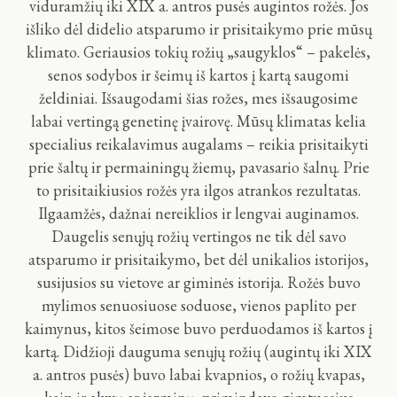
viduramžių iki XIX a. antros pusės augintos rožės. Jos
išliko dėl didelio atsparumo ir prisitaikymo prie mūsų
klimato. Geriausios tokių rožių „saugyklos“ – pakelės,
senos sodybos ir šeimų iš kartos į kartą saugomi
želdiniai. Išsaugodami šias rožes, mes išsaugosime
labai vertingą genetinę įvairovę. Mūsų klimatas kelia
specialius reikalavimus augalams – reikia prisitaikyti
prie šaltų ir permainingų žiemų, pavasario šalnų. Prie
to prisitaikiusios rožės yra ilgos atrankos rezultatas.
Ilgaamžės, dažnai nereiklios ir lengvai auginamos.
Daugelis senųjų rožių vertingos ne tik dėl savo
atsparumo ir prisitaikymo, bet dėl unikalios istorijos,
susijusios su vietove ar giminės istorija. Rožės buvo
mylimos senuosiuose soduose, vienos paplito per
kaimynus, kitos šeimose buvo perduodamos iš kartos į
kartą. Didžioji dauguma senųjų rožių (augintų iki XIX
a. antros pusės) buvo labai kvapnios, o rožių kvapas,