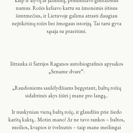
kaip ir alyvų ar jazminų, primindavo gimtuosius
namus. Rožės keliavo kartu su žmonėmis ištisus
šimtmečius, ir Lietuvoje galima atrasti daugiau
neįtikėtinų rožės bei žmogaus istorijų. Tai tarsi gyva
sąsaja su praeitimi.
Ištrauka iš Šatrijos Raganos autobiografinės apysakos
„Sename dvare“:
„Raudoniems saulėlydžiams begęstant, baltų rožių
sidabrinės akys žiūri į mane pro langą...
Ir nuskyniau vieną baltą rožę, ir glaudžiu prie žiedo
karštą kaktą... Motin mano! Ar ne tavo rankos – baltos,
meilios, kvapios ir švelnutės – taip mane meilingai