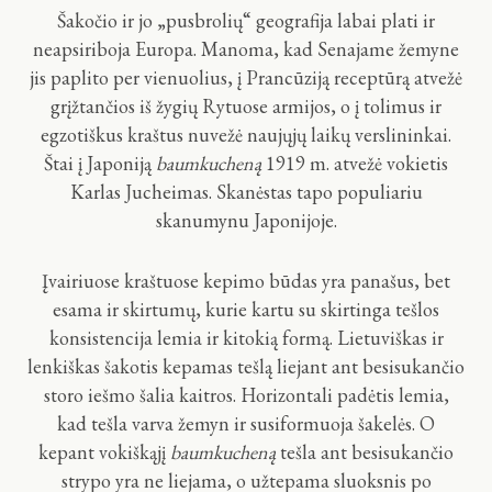
Šakočio ir jo „pusbrolių“ geografija labai plati ir
neapsiriboja Europa. Manoma, kad Senajame žemyne
jis paplito per vienuolius, į Prancūziją receptūrą atvežė
grįžtančios iš žygių Rytuose armijos, o į tolimus ir
egzotiškus kraštus nuvežė naujųjų laikų verslininkai.
Štai į Japoniją
baumkucheną
1919 m. atvežė vokietis
Karlas Jucheimas. Skanėstas tapo populiariu
skanumynu Japonijoje.
Įvairiuose kraštuose kepimo būdas yra panašus, bet
esama ir skirtumų, kurie kartu su skirtinga tešlos
konsistencija lemia ir kitokią formą. Lietuviškas ir
lenkiškas šakotis kepamas tešlą liejant ant besisukančio
storo iešmo šalia kaitros. Horizontali padėtis lemia,
kad tešla varva žemyn ir susiformuoja šakelės. O
kepant vokiškąjį
baumkucheną
tešla ant besisukančio
strypo yra ne liejama, o užtepama sluoksnis po