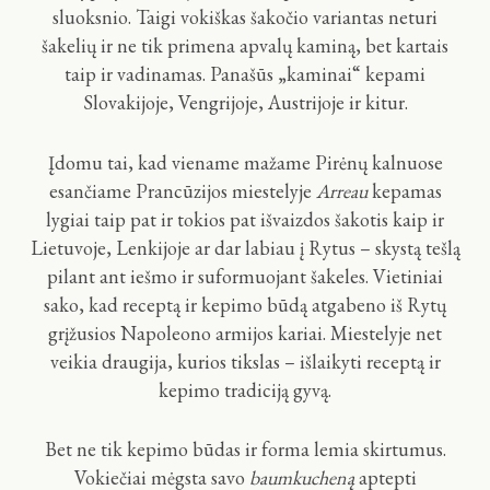
sluoksnio. Taigi vokiškas šakočio variantas neturi
šakelių ir ne tik primena apvalų kaminą, bet kartais
taip ir vadinamas. Panašūs „kaminai“ kepami
Slovakijoje, Vengrijoje, Austrijoje ir kitur.
Įdomu tai, kad viename mažame Pirėnų kalnuose
esančiame Prancūzijos miestelyje
Arreau
kepamas
lygiai taip pat ir tokios pat išvaizdos šakotis kaip ir
Lietuvoje, Lenkijoje ar dar labiau į Rytus – skystą tešlą
pilant ant iešmo ir suformuojant šakeles. Vietiniai
sako, kad receptą ir kepimo būdą atgabeno iš Rytų
grįžusios Napoleono armijos kariai. Miestelyje net
veikia draugija, kurios tikslas – išlaikyti receptą ir
kepimo tradiciją gyvą.
Bet ne tik kepimo būdas ir forma lemia skirtumus.
Vokiečiai mėgsta savo
baumkucheną
aptepti