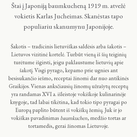
Štai į Japoniją baumkucheną 1919 m. atvežė
vokietis Karlas Jucheimas. Skanėstas tapo
populiariu skanumynu Japonijoje.
Šakotis – tradicinis lietuviškas saldėsis arba šakotis –
Lietuvos vizitinė kortelė. Turbūt vieną iš šių teiginių
turėtume išgirsti, jeigu paklaustume lietuvių apie
šakotį. Visgi pyrago, kepamo prie ugnies ant
besisukančio iešmo, receptai žinomi dar nuo antikinės
Graikijos. Vienas anksčiausių žinomų užrašytų receptų
yra randamas XVI a. išleistoje vokiškoje kulinarinėje
knygoje, tad labai tikėtina, kad tokio tipo pyragai po
Europą paplito būtent iš vokiškų žemių. Juk ir jo
vokiškas pavadinimas
baumkuchen
, medžio tortas ar
tortamedis, gerai žinomas Lietuvoje.