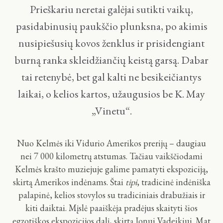
Prieškariu neretai galėjai sutikti vaikų,
pasidabinusių paukščio plunksna, po akimis
nusipiešusių kovos ženklus ir prisidengiant
burną ranka skleidžiančių keistą garsą. Dabar
tai retenybė, bet gal kalti ne besikeičiantys
laikai, o kelios kartos, užaugusios be K. May
„Vinetu“.
Nuo Kelmės iki Vidurio Amerikos prerijų – daugiau
nei 7 000 kilometrų atstumas. Tačiau vaikščiodami
Kelmės krašto muziejuje galime pamatyti ekspoziciją,
skirtą Amerikos indėnams. Štai
tipi
, tradicinė indėniška
palapinė, kelios stovylos su tradiciniais drabužiais ir
kiti daiktai. Mįslė paaiškėja pradėjus skaityti šios
egzotiškos ekspozicijos dalį, skirtą Jonui Vadeikiui. Mat