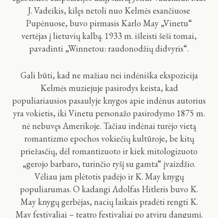
J. Vadeikis, kilęs netoli nuo Kelmės esančiuose
Pupėnuose, buvo pirmasis Karlo May „Vinetu“
vertėjas į lietuvių kalbą. 1933 m. išleisti šeši tomai,
pavadinti „Winnetou: raudonodžių didvyris“.
Gali būti, kad ne mažiau nei indėniška ekspozicija
Kelmės muziejuje pasirodys keista, kad
populiariausios pasaulyje knygos apie indėnus autorius
yra vokietis, iki Vinetu personažo pasirodymo 1875 m.
nė nebuvęs Amerikoje. Tačiau indėnai turėjo vietą
romantizmo epochos vokiečių kultūroje, be kitų
priežasčių, dėl romantizuoto ir kiek mitologizuoto
„gerojo barbaro, turinčio ryšį su gamta“ įvaizdžio.
Vėliau jam plėtotis padėjo ir K. May knygų
populiarumas. O kadangi Adolfas Hitleris buvo K.
May knygų gerbėjas, nacių laikais pradėti rengti K.
May festivaliai – teatro festivaliai po atviru dangumi.