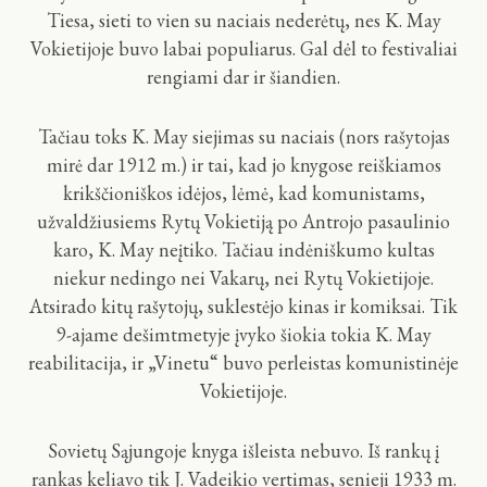
Tiesa, sieti to vien su naciais nederėtų, nes K. May
Vokietijoje buvo labai populiarus. Gal dėl to festivaliai
rengiami dar ir šiandien.
Tačiau toks K. May siejimas su naciais (nors rašytojas
mirė dar 1912 m.) ir tai, kad jo knygose reiškiamos
krikščioniškos idėjos, lėmė, kad komunistams,
užvaldžiusiems Rytų Vokietiją po Antrojo pasaulinio
karo, K. May neįtiko. Tačiau indėniškumo kultas
niekur nedingo nei Vakarų, nei Rytų Vokietijoje.
Atsirado kitų rašytojų, suklestėjo kinas ir komiksai. Tik
9-ajame dešimtmetyje įvyko šiokia tokia K. May
reabilitacija, ir „Vinetu“ buvo perleistas komunistinėje
Vokietijoje.
Sovietų Sąjungoje knyga išleista nebuvo. Iš rankų į
rankas keliavo tik J. Vadeikio vertimas, senieji 1933 m.