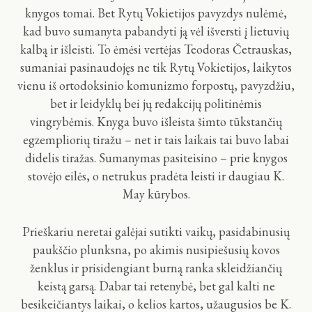
knygos tomai. Bet Rytų Vokietijos pavyzdys nulėmė,
kad buvo sumanyta pabandyti ją vėl išversti į lietuvių
kalbą ir išleisti. To ėmėsi vertėjas Teodoras Četrauskas,
sumaniai pasinaudojęs ne tik Rytų Vokietijos, laikytos
vienu iš ortodoksinio komunizmo forpostų, pavyzdžiu,
bet ir leidyklų bei jų redakcijų politinėmis
vingrybėmis. Knyga buvo išleista šimto tūkstančių
egzempliorių tiražu – net ir tais laikais tai buvo labai
didelis tiražas. Sumanymas pasiteisino – prie knygos
stovėjo eilės, o netrukus pradėta leisti ir daugiau K.
May kūrybos.
Prieškariu neretai galėjai sutikti vaikų, pasidabinusių
paukščio plunksna, po akimis nusipiešusių kovos
ženklus ir prisidengiant burną ranka skleidžiančių
keistą garsą. Dabar tai retenybė, bet gal kalti ne
besikeičiantys laikai, o kelios kartos, užaugusios be K.