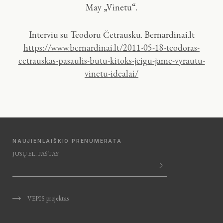
May „Vinetu“.
Interviu su Teodoru Četrausku. Bernardinai.lt
https://www.bernardinai.lt/2011-05-18-teodoras-
cetrauskas-pasaulis-butu-kitoks-jeigu-jame-vyrautu-
vinetu-idealai/
NAUJIENLAIŠKIO PRENUMERATA
JŪSŲ EL. PAŠTAS
VEPIS projektas