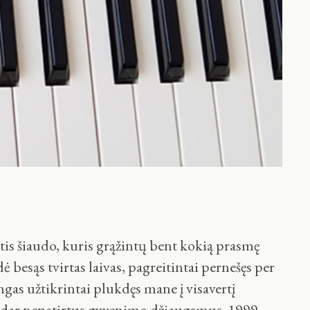
tis šiaudo, kuris grąžintų bent kokią prasmę
ė besąs tvirtas laivas, pagreitintai pernešęs per
ngas užtikrintai plukdęs mane į visavertį
ius dar nepatirtus gyvenimo džiaugsmus. 1999