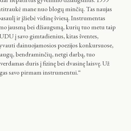
s atitraukė mane nuo blogų minčių. Tas naujas
aulį ir įžiebė vidinę šviesą. Instrumentas
imo jausmą bei džiaugsmą, kurių tuo metu taip
MUDU į savo gimtadienius, kitas šventes,
lyvauti dainuojamosios poezijos konkursuose,
draugų, bendraminčių, netgi darbą, tuo
erdamas duris į fizinę bei dvasinę laisvę. Už
ingas savo pirmam instrumentui.“