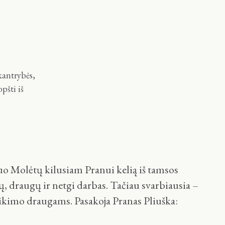
kantrybės,
pšti iš
o Molėtų kilusiam Pranui kelią iš tamsos
lų, draugų ir netgi darbas. Tačiau svarbiausia –
likimo draugams. Pasakoja Pranas Pliuška: