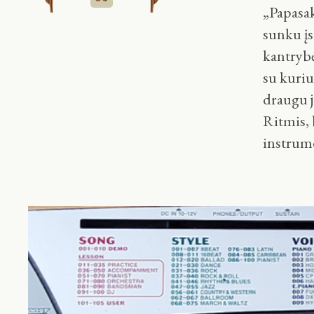
„Papasak
sunku įs
kantrybė
su kuriu
draugu jo
Ritmis, 
instrum