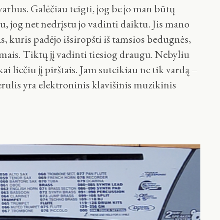
arbus. Galėčiau teigti, jog be jo man būtų
, jog net nedrįstu jo vadinti daiktu. Jis mano
s, kuris padėjo išsiropšti iš tamsios bedugnės,
mais. Tiktų jį vadinti tiesiog draugu. Nebyliu
i liečiu jį pirštais. Jam suteikiau ne tik vardą –
rulis yra elektroninis klavišinis muzikinis