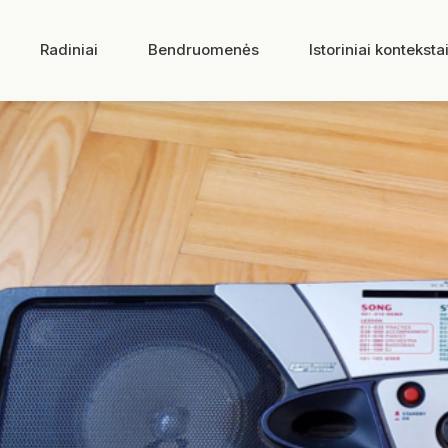
Radiniai
Bendruomenės
Istoriniai konteksta
Yamaha
DABAR SKAITOTE: