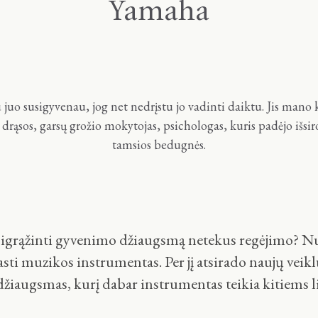
Yamaha
u juo susigyvenau, jog net nedrįstu jo vadinti daiktu. Jis mano 
, drąsos, garsų grožio mokytojas, psichologas, kuris padėjo išsiro
tamsios bedugnės.
igrąžinti gyvenimo džiaugsmą netekus regėjimo? Nu
asti muzikos instrumentas. Per jį atsirado naujų veik
džiaugsmas, kurį dabar instrumentas teikia kitiems 