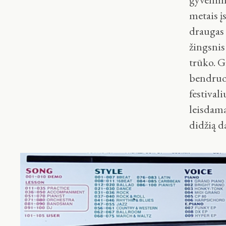
metais į
draugas 
žingsnis
trūko. G
bendruom
festival
leisdama
didžią d