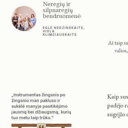
Neregių ir
silpnaregių
bendruomenė
EGLĖ NEDZINSKAITĖ,
VIOLA
KLIMČIAUSKAITĖ
Aš taip s
valios
„
Instrumentas žingsnis po
Kaip sus
žingsnio man pakluso ir
padėjo r
sukėlė manyje pasitikėjimo
jausmą bei džiaugsmą, kurių
sugrįžo 
tuo metu taip trūko.
“