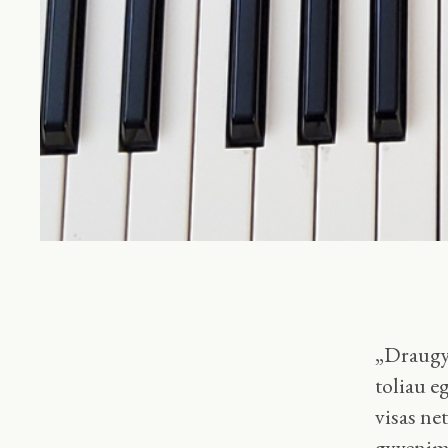
„Draugys
toliau e
visas ne
gyvenimą