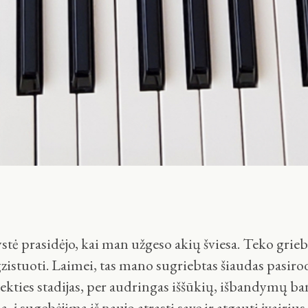
tė prasidėjo, kai man užgeso akių šviesa. Teko grieb
gzistuoti. Laimei, tas mano sugriebtas šiaudas pasirod
tekties stadijas, per audringas iššūkių, išbandymų ba
, į sugebėjimą iš naujo atrasti save ir atgauti įvair