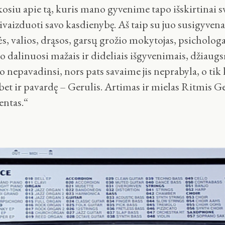
osiu apie tą, kuris mano gyvenime tapo išskirtinai sv
ivaizduoti savo kasdienybę. Aš taip su juo susigyvenau
s, valios, drąsos, garsų grožio mokytojas, psichologa
o dalinuosi mažais ir dideliais išgyvenimais, džiaugs
 nepavadinsi, nors pats savaime jis neprabyla, o tik ka
bet ir pavardę – Gerulis. Artimas ir mielas Ritmis Ge
entas.“