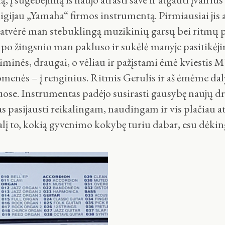
sigijau „Yamaha“ firmos instrumentą. Pirmiausiai ji
atvėrė man stebuklingą muzikinių garsų bei ritmų pas
 po žingsnio man pakluso ir sukėlė manyje pasitikėj
iminės, draugai, o vėliau ir pažįstami ėmė kviestis 
enės – į renginius. Ritmis Gerulis ir aš ėmėme da
iuose. Instrumentas padėjo susirasti gausybę naujų 
s pasijausti reikalingam, naudingam ir vis plačiau atv
alį to, kokią gyvenimo kokybę turiu dabar, esu dėk