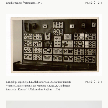
Enciklopedijos fragmentas. 1850
PERŽIŪRĖTI
Drugelių ekspozicija Dr. Aleksandro M. Račkaus muziejuje
PERŽIŪRĖTI
Vytauto Didžiojo muziejaus rūmuose Kaune. A. Giedraičio
fotoateljė, Kaunas] / Aleksandras Račkus. - 1935