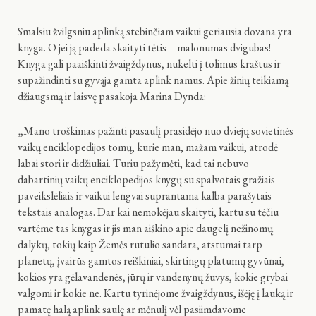
Smalsiu žvilgsniu aplinką stebinčiam vaikui geriausia dovana yra
knyga. O jei ją padeda skaityti tėtis – malonumas dvigubas!
Knyga gali paaiškinti žvaigždynus, nukelti į tolimus kraštus ir
supažindinti su gyvąja gamta aplink namus. Apie žinių teikiamą
džiaugsmą ir laisvę pasakoja Marina Dynda:
„Mano troškimas pažinti pasaulį prasidėjo nuo dviejų sovietinės
vaikų enciklopedijos tomų, kurie man, mažam vaikui, atrodė
labai stori ir didžiuliai. Turiu pažymėti, kad tai nebuvo
dabartinių vaikų enciklopedijos knygų su spalvotais gražiais
paveikslėliais ir vaikui lengvai suprantama kalba parašytais
tekstais analogas. Dar kai nemokėjau skaityti, kartu su tėčiu
vartėme tas knygas ir jis man aiškino apie daugelį nežinomų
dalykų, tokių kaip Žemės rutulio sandara, atstumai tarp
planetų, įvairūs gamtos reiškiniai, skirtingų platumų gyvūnai,
kokios yra gėlavandenės, jūrų ir vandenynų žuvys, kokie grybai
valgomi ir kokie ne. Kartu tyrinėjome žvaigždynus, išėję į lauką ir
pamatę halą aplink saulę ar mėnulį vėl pasiimdavome