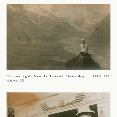
Nežinomas fotografas. Nuotrauka. Ekskursantė iš Lietuvos Alpių
PERŽIŪRĖTI
kalnuose. 1928