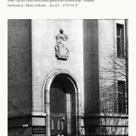
Jonu Vaičiu (Voicechavičiumi) gimnazijos bibliotekoje. Grupinė
nuotrauka] / Bronė Juškaitė ... [et al.]. - 1939.01.27