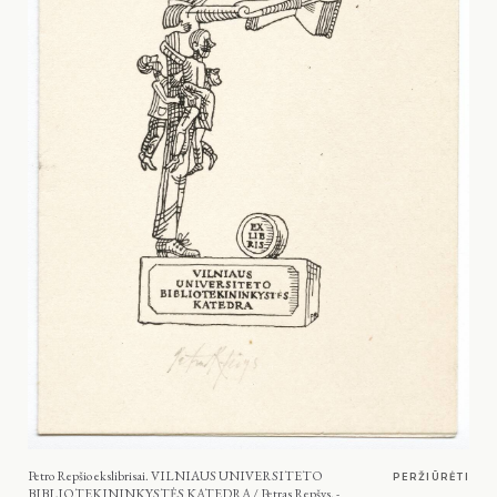
Petro Repšio ekslibrisai. VILNIAUS UNIVERSITETO
PERŽIŪRĖTI
BIBLIOTEKININKYSTĖS KATEDRA / Petras Repšys. -