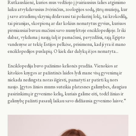
Rutkauskienė, kurios mus vedžiojo į įvairiausius šalies atgimimo
laiku atvykdavusius žvėrinčius, zoologijos sodą, jūrų muziejų, kur
į savo atradimų skrynią dėdavausi tai poliarinį lokį, tai krokodilą,
tai piranijas, skorpioną ar dar kokius nematytus gyvius, kuriuos
pirmiausiai buvau mačiusi savo numylėtoje enciklopedijoje. Ir iki
dabar, vykdama į naują šalį ir pamačiusi, pavyzdžiui, rają Egipto
vandenyse ar tekšę Estijos pelkėse, prisimenu, kad ji yra iš mano
enciklopedijos puslapių. O kiek dar dalykų iš jos nematyta...
Enciklopedija buvo pažinimo kelionės pradžia. Vienokios ar
kitokios knygos ar pažintinės laidos lydi mane visą gyvenimą ir
niekada nedingsta noras išgirsti, pamatyti ar patirti ką nors
naujo. Įgytos žinios mums suteikia platesnes galimybes, daugiau
pasirinkimų ir gyvenimo kelių, kuriais galime eiti, todėl žinias ir
galimybę pažinti pasaulį laikau savo didžiausia gyvenimo laisve.“