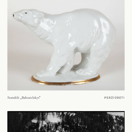
Statulėlė „Baltasis lokys“
PERŽIŪRĖTI