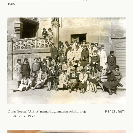
1986
Oskar Goetze. "Aušros" mergaičių gimnazistės ekskursijoje
PERŽIŪRĖTI
Karaliaučiuje. 1930