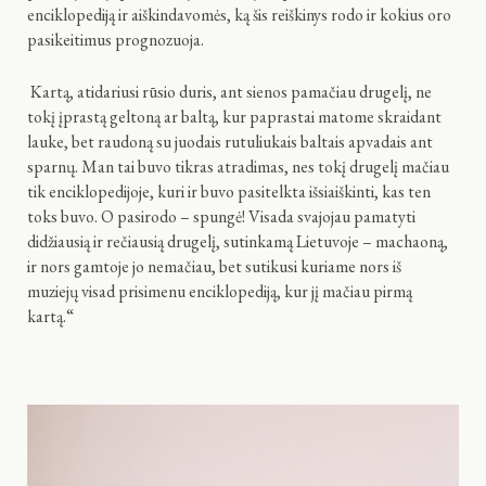
enciklopediją ir aiškindavomės, ką šis reiškinys rodo ir kokius oro
pasikeitimus prognozuoja.
Kartą, atidariusi rūsio duris, ant sienos pamačiau drugelį, ne
tokį įprastą geltoną ar baltą, kur paprastai matome skraidant
lauke, bet raudoną su juodais rutuliukais baltais apvadais ant
sparnų. Man tai buvo tikras atradimas, nes tokį drugelį mačiau
tik enciklopedijoje, kuri ir buvo pasitelkta išsiaiškinti, kas ten
toks buvo. O pasirodo – spungė! Visada svajojau pamatyti
didžiausią ir rečiausią drugelį, sutinkamą Lietuvoje – machaoną,
ir nors gamtoje jo nemačiau, bet sutikusi kuriame nors iš
muziejų visad prisimenu enciklopediją, kur jį mačiau pirmą
kartą.“