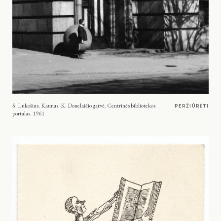
S. Lukošius. Kaunas. K. Donelaičio gatvė. Centrinės bibliotekos
PERŽIŪRĖTI
portalas. 1961