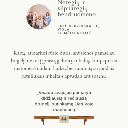
Neregių ir
silpnaregių
bendruomenė
EGLĖ NEDZINSKAITĖ,
VIOLA
KLIMČIAUSKAITĖ
Kartą, atidariusi rūsio duris, ant sienos pamačiau
drugelį, ne tokį įprastą geltoną ar baltą, kur paprastai
matome skraidant lauke, bet raudoną su juodais
rutuliukais ir baltais apvadais ant sparnų.
„
Visada svajojau pamatyti
didžiausią ir rečiausią
drugelį, sutinkamą Lietuvoje
– machaoną.
“