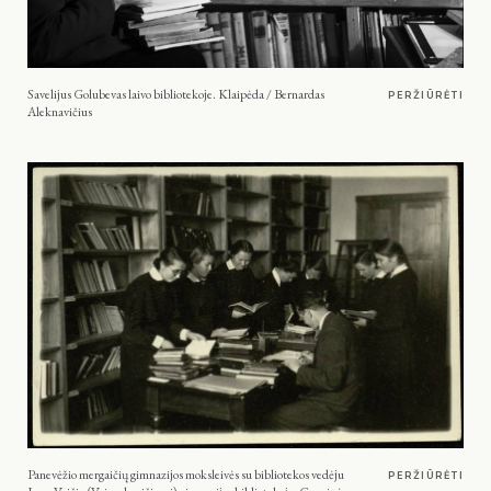
Savelijus Golubevas laivo bibliotekoje. Klaipėda / Bernardas
PERŽIŪRĖTI
Aleknavičius
Panevėžio mergaičių gimnazijos moksleivės su bibliotekos vedėju
PERŽIŪRĖTI