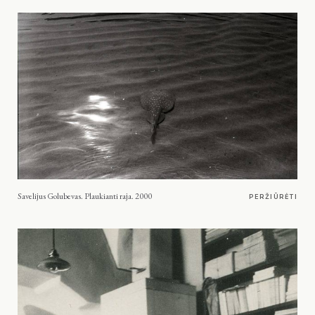
Savelijus Golubevas. Plaukianti raja. 2000
PERŽIŪRĖTI