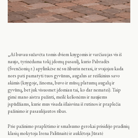
„Aš buvau sužavėta tomis dviem knygomis ir varčiau jas vis iš
naujo, tyrinėdama tokį įdomų pasaulį, kurio Pabradės
(Švenčionių r.) apylinkėse nė su žiburiu nerasi, ir svajojau kada
nors pati pamatyti tuos gyvūnus, augalus ar reiškinius savo
akimis (knygoje, žinoma, buvo ir mūsų platumų augalų ir
gyvūnų, bet juk visuomet įdomiau tai, ko dar nematei). Taip
gimė mano aistra pažinti, meilė kelionėms ir naujiems
įspūdžiams, kurie mus visada išlaisvina iš rutinos ir praplečia
pažinimo ir pasaulėjautos ribas.
Prie pažinimo praplėtimo ir smalsumo gerokai prisidėjo pradinių
klasių mokytoja Irena Paliūnaitė ir auklėtoja Jūratė