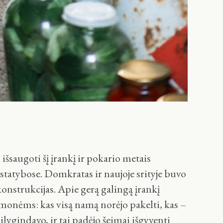
išsaugoti šį įrankį ir pokario metais
statybose. Domkratas ir naujoje srityje buvo
onstrukcijas. Apie gerą galingą įrankį
ų žmonėms: kas visą namą norėjo pakelti, kas –
lygindavo, ir tai padėjo šeimai išgyventi