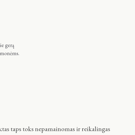
ie gerą
ų žmonėms.
iktas taps toks nepamainomas ir reikalingas