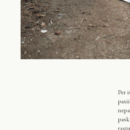
Per i
pasii
nepa
paskl
rąst