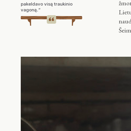
žmon
pakeldavo visą traukinio
vagoną
.
“
Liet
naud
Šeim