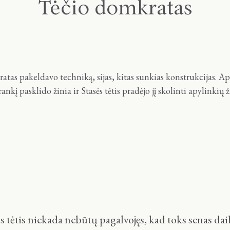
Tėčio domkratas
tas pakeldavo techniką, sijas, kitas sunkias konstrukcijas. Ap
rankį pasklido žinia ir Stasės tėtis pradėjo jį skolinti apylinki
ės tėtis niekada nebūtų pagalvojęs, kad toks senas da