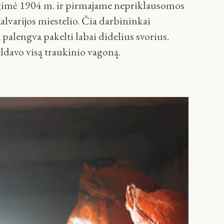
is gimė 1904 m. ir pirmajame nepriklausomos
alvarijos miestelio. Čia darbininkai
 palengva pakelti labai didelius svorius.
davo visą traukinio vagoną.