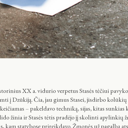
storinius XX a. vidurio verpetus Stasės tėčiui pavyko 
mti į Dzūkiją. Čia, jau gimus Stasei, jis
dirbo kolūkių 
keičiamas – pakeldavo techniką, sijas, kitas sunkias k
ido žinia ir Stasės tėtis pradėjo jį skolinti apylinki
us, kam statybose prireikdavo. Žmonės už pagalbą atsi