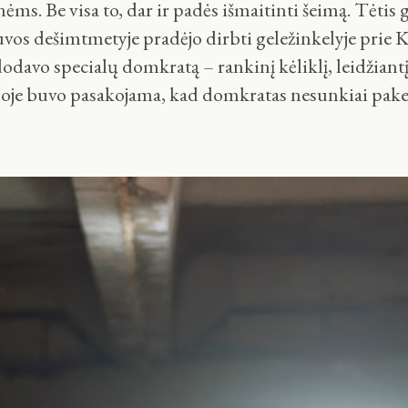
ėms. Be visa to, dar ir padės išmaitinti šeimą. Tėt
uvos dešimtmetyje pradėjo dirbti geležinkelyje prie K
odavo specialų domkratą – rankinį kėliklį, leidžiantį
oje buvo pasakojama, kad domkratas nesunkiai pakel