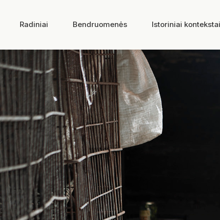
Radiniai
Bendruomenės
Istoriniai konteksta
Tėčio domkratas
DABAR SKAITOTE: