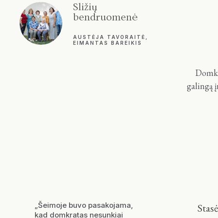
Sližių
bendruomenė
AUSTĖJA TAVORAITĖ,
EIMANTAS BAREIKIS
Domkra
galingą į
„Šeimoje buvo pasakojama,
Stas
kad domkratas nesunkiai